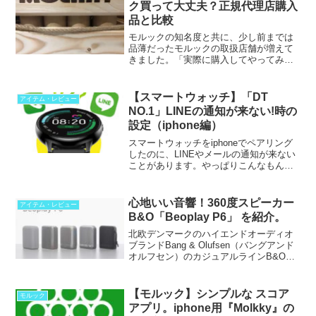
ク買って大丈夫？正規代理店購入
品と比較
モルックの知名度と共に、少し前までは
品薄だったモルックの取扱店舗が増えて
きました。「実際に購入してやってみた
い。どこで買えるの？」と思っている方
に※この記事はTACTIC社の公式モルック
の購入者向けで...
【スマートウォッチ】「DT
アイテム・レビュー
NO.1」LINEの通知が来ない!時の
設定（iphone編）
スマートウォッチをiphoneでペアリング
したのに、LINEやメールの通知が来ない
ことがあります。やっぱりこんなもん
か...と諦めていませんか？アプリ側での
ちょっとした設定で改善されます。今の
ところこれで問題なく通知が来ていま
心地いい音響！360度スピーカー
アイテム・レビュー
す。
B&O「Beoplay P6」 を紹介。
北欧デンマークのハイエンドオーディオ
ブランドBang & Olufsen（バングアンド
オルフセン）のカジュアルラインB&O
PLAYから販売されている「Beoplay P6」
を購入して１年ほど使ったの...
【モルック】シンプルな スコア
モルック
アプリ。iphone用『Molkky』の