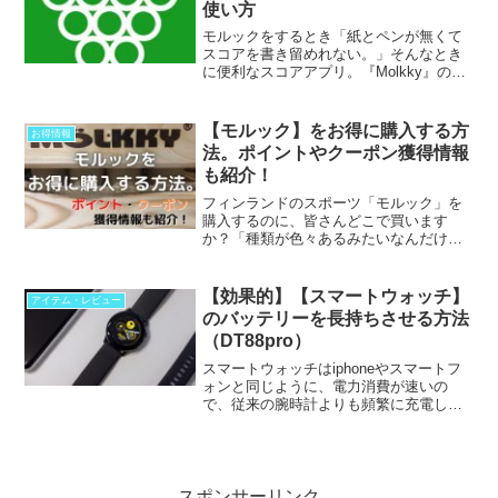
使い方
モルックをするとき「紙とペンが無くて
スコアを書き留めれない。」そんなとき
に便利なスコアアプリ。『Molkky』の紹
介をします。すべて英語ですが、シンプ
ルなアプリなので、操作を覚えてしまえ
ば簡単です。得...
【モルック】をお得に購入する方
お得情報
法。ポイントやクーポン獲得情報
も紹介！
フィンランドのスポーツ「モルック」を
購入するのに、皆さんどこで買います
か？「種類が色々あるみたいなんだけ
ど」「ネットだと値段もいろいろ
で・・・」「どこで買えばいいの？」迷
ってしまいますよね。今回はTA...
【効果的】【スマートウォッチ】
アイテム・レビュー
のバッテリーを長持ちさせる方法
（DT88pro）
スマートウォッチはiphoneやスマートフ
ォンと同じように、電力消費が速いの
で、従来の腕時計よりも頻繁に充電しな
ければいけません。でも充電をわすれて
しまうこと、ありますよね。いざという
ときに充電が切れ...
スポンサーリンク