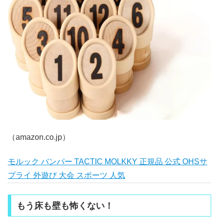
（amazon.co.jp）
モルック バンパー TACTIC MOLKKY 正規品 公式 OHSサ
プライ 外遊び 大会 スポーツ 人気
もう床も壁も怖くない！