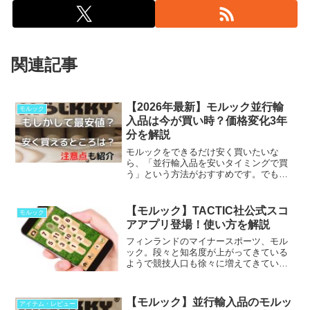
関連記事
【2026年最新】モルック並行輸
モルック
入品は今が買い時？価格変化3年
分を解説
モルックをできるだけ安く買いたいな
ら、「並行輸入品を安いタイミングで買
う」という方法がおすすめです。でも、
2023年ごろと比べて、今の価格状況はか
なり変わっています。3年分の価格データ
をもとに、「今は...
【モルック】TACTIC社公式スコ
モルック
アアプリ登場！使い方を解説
フィンランドのマイナースポーツ、モル
ック。段々と知名度が上がってきている
ようで競技人口も徐々に増えてきていま
す。そこで「スコア管理がめんどくさ
い」「書くものがない」「手軽に点数つ
ける方法はないの？」と...
【モルック】並行輸入品のモルッ
アイテム・レビュー