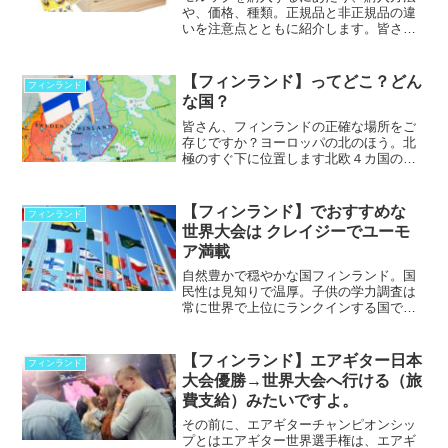
や、価格、種類。正規品と非正規品の違
いを注意点とともに紹介します。皆さん
ご存知の『モルック』。正規品だと大体
6000円から8000円ほどで購入することが
できます。（...
【フィンランド】ってどこ？どん
フィンランド
な国？
皆さん、フィンランドの正確な場所をご
存じですか？ヨーロッパの北のほう。北
極のすぐ下に位置します北欧４カ国のう
ちのひとつで、ロシアとスウェーデに挟
まれています。 首都のヘルシンキではヨ
ーロッパらしい石作...
【フィンランド】でおすすめな
フィンランド
世界大会は クレイジーでユーモ
ア満載
自然豊かで穏やかな国フィンランド。国
民性は見知りで温厚。子供の学力調査は
常に世界で上位にランクインする国であ
る。そんな国なのにおかしな祭りがたく
さんあるらしい。しかも本気でやるから
こそ 世界中から 参...
【フィンランド】エアギター日本
フィンランド
大会優勝→世界大会へ行ける（旅
費支給）みたいですよ。
その前に、エアギターチャンピオンシッ
プとはエアギター世界選手権は、エアギ