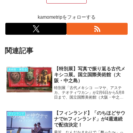
kamometripをフォローする
関連記事
【特別展】写真で振り返る古代メ
美術館・展覧会
キシコ展。国立国際美術館（大
阪・中之島）
特別展「古代メキシコ ―マヤ、アステ
カ、テオティワカン」が2月6日から5月8
日まで、国立国際美術館（大阪・中之
島）で始まりました。東京国立博物館、
九州国立博物館に続く最後の巡回展で
す。コンドルさんやっ...
【フィンランド】「のちほどサウ
フィンランド
ナでinフィンランド」が4週連続
で配信決定！
最近、なんだかまわりで「整った〜」っ