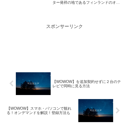
ター発祥の地であるフィンランドのオウ
ル（OULE）という村の、夏のフェスティ
バルとして毎年8〜9月に行われる。加盟
17ヶ国それぞ...
スポンサーリンク
【WOWOW】を追加契約せずに２台のテ
レビで同時に見る方法
【WOWOW】スマホ・パソコンで観れ
る！オンデマンドを解説！登録方法も