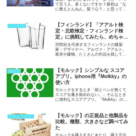
て言う人、多くないですか？最初は「な
に整えとんねん、髪？心？」と思ってた
んですが、どうやらサウナの話だったら
しいです。はい、私だけ平成で止まって
ました。雑誌でもテレ...
【フィンランド】「アアルト検
フィンランド
定・北欧検定・フィンランド検
定」に挑戦してみたら、めちゃく
ちゃムズかった件。
20世紀を代表するフィンランドの建築
家・デザイナー。アルヴァ・アアルト。
家具や建物、たくさんの作品を残してい
ます。「ARTEC STOOL 60」1933年にデ
ザインした代表的なスツール「アルテッ
ク ...
【モルック】シンプルな スコア
モルック
アプリ。iphone用『Molkky』の
使い方
モルックをするとき「紙とペンが無くて
スコアを書き留めれない。」そんなとき
に便利なスコアアプリ。『Molkky』の紹
介をします。すべて英語ですが、シンプ
ルなアプリなので、操作を覚えてしまえ
ば簡単です。得...
【モルック】の正規品と他製品を
アイテム・レビュー
比較。種類、大きさなど調べてみ
た
モルックを購入するにあたり、購入方法