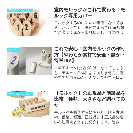
に※この記事はTACTIC社の公式モルック
の購入者向けで...
室内モルックがこれで変わる！モ
アイテム・レビュー
ルック専用カバー
モルックするのに🌞いい季節になってき
ましたね。でも、季節によっては🌤️猛暑
だと暑くて家から出れないし。☃️雪や雨
☔が降ってると外でできないし…モルッ
クも家の中でできればいいのに…実は専
用バンパーを使え...
これで安心！室内モルックの作り
モルック
方【やわらか素材で安全・静か・
簡単DIY】
木製モルックは泥だらけになってしまう
と、モルック自体によくありません。雪
や雨で地面がぬかるんでいて外で何日も
モルックができない事もあります。とい
うことで。「室内でもできるモルックを
作ろう！」※部屋の中...
【モルック】の正規品と他製品を
アイテム・レビュー
比較。種類、大きさなど調べてみ
た
モルックを購入するにあたり、購入方法
や、価格、種類。正規品と非正規品の違
いを注意点とともに紹介します。皆さん
ご存知の『モルック』。正規品だと大体
6000円から8000円ほどで購入することが