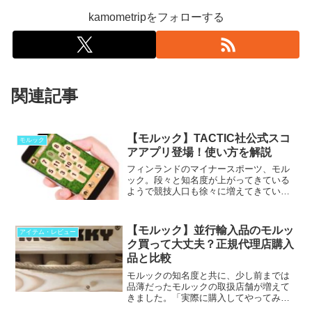
kamometripをフォローする
関連記事
【モルック】TACTIC社公式スコ
モルック
アアプリ登場！使い方を解説
フィンランドのマイナースポーツ、モル
ック。段々と知名度が上がってきている
ようで競技人口も徐々に増えてきていま
す。そこで「スコア管理がめんどくさ
い」「書くものがない」「手軽に点数つ
ける方法はないの？」と...
【モルック】並行輸入品のモルッ
アイテム・レビュー
ク買って大丈夫？正規代理店購入
品と比較
モルックの知名度と共に、少し前までは
品薄だったモルックの取扱店舗が増えて
きました。「実際に購入してやってみた
い。どこで買えるの？」と思っている方