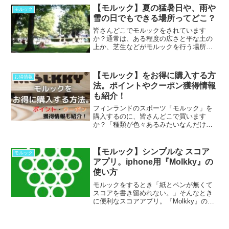
できます。（...
【モルック】夏の猛暑日や、雨や
モルック
雪の日でもできる場所ってどこ？
皆さんどこでモルックをされています
か？通常は、ある程度の広さと平な土の
上か、芝生などがモルックを行う場所と
して向いています。思いつくのは公園や
広場、河川敷、運動場などでしょう。天
気が良い日は気持ちよく...
【モルック】をお得に購入する方
お得情報
法。ポイントやクーポン獲得情報
も紹介！
フィンランドのスポーツ「モルック」を
購入するのに、皆さんどこで買います
か？「種類が色々あるみたいなんだけ
ど」「ネットだと値段もいろいろ
で・・・」「どこで買えばいいの？」迷
ってしまいますよね。今回はTA...
【モルック】シンプルな スコア
モルック
アプリ。iphone用『Molkky』の
使い方
モルックをするとき「紙とペンが無くて
スコアを書き留めれない。」そんなとき
に便利なスコアアプリ。『Molkky』の紹
介をします。すべて英語ですが、シンプ
ルなアプリなので、操作を覚えてしまえ
ば簡単です。得...