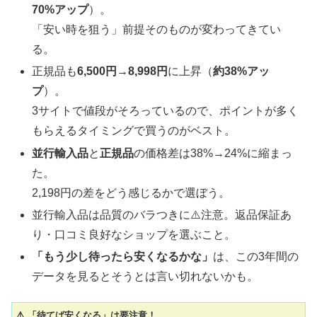
70%アップ
）。
「安い時を狙う」前提そのものが変わってきてい
る。
正規品も
6,500円→8,998円
に上昇（
約38%アッ
プ
）。
3サイトで値段がそろっているので、ポイントが多く
もらえるタイミングで買うのがベスト。
並行輸入品
と
正規品
の価格差は38%→24%に縮まっ
た。
2,198円の差をどう感じるかで選ぼう。
並行輸入品は品質のバラつきに⚠️注意。返品保証あ
り・口コミ良好なショップを選ぶこと。
「もう少し待ったら安くなるかな」
は、この3年間の
データを見るとそうとは言い切れないかも。
⚠️ 「待てば安くなる」は要注意！