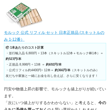
モルック 公式 リフィル セット 日本正規品 (スキットルの
み 1-12番）
📦 1本あたりのコスト計算
・並行輸入品 6,800円 ÷ 13本（スキットル12本＋モルック棒1本）＝
約523円/本
・正規品 8,998円 ÷ 13本 ＝
約692円/本
・公式リフィル約4400円÷ 12本＝
約366円/本
（スキットルのみ）
友だちや家族と一緒にお金を出し合えば、さらに安くなります！
円安や物価上昇の影響で、モルックも値上がりが続いてい
ます。
「次にいつ値上がりするかわからない」と考えると、
今の
うちに予備を買っておく
のも賢い選択かもしれません。