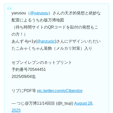
yarusou（
@yarusou
）さんの天才的発想と絶妙な
配置によるうちわ版万博地図
（待ち時間サイトのQRコードを貼付の発想もこ
の方！）
あんず 4y+1y(
@anzuoic
)さんにデザインいただい
たこみゃくちゃん装飾（メルカリ対策）入り
セブンイレブンのネットプリント
予約番号70544451
2025/09/04迄
リプにPDF等
pic.twitter.com/oCttqextze
— つじ@万博11/14回目 (@t_tsuji)
August 28,
2025