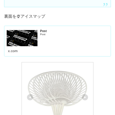
裏面を🍨アイスマップ
Post
Post
x.com