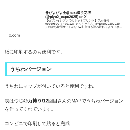
🐥ぴよぴよ🐥@next横浜花博
(@piyo2_expo2025) on X
【セブンイレブンでのネットプリント】予約番号
09769820（～07/12）カッキーさん（@Expo20252025
）の待ち時間サイトのQR→印刷後も読み取れるように改善
しました。また、万博アイス金額表のQRコードも追加しま
した。 #大阪...
x.com
紙に印刷するのも便利です。
うちわバージョン
うちわにマップが付いていると便利ですね。
表は
つじ@万博９/12回目
さんのMAPでうちわバージョン
を作ってくれています。
コンビニで印刷して貼ると完成！