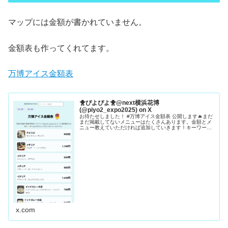
マップには金額が書かれていません。
金額表も作ってくれてます。
万博アイス金額表
🐥ぴよぴよ🐥@next横浜花博
(@piyo2_expo2025) on X
お待たせしました！ #万博アイス金額表 公開します🔥まだ
まだ掲載してないメニューはたくさんあります。金額とメ
ニュー教えていただければ追加していきます！キーワード
検索→英語・漢字以外は平仮名ヒット今後、機能もアプデ
していく予定🐥✨️ #大阪関...
x.com