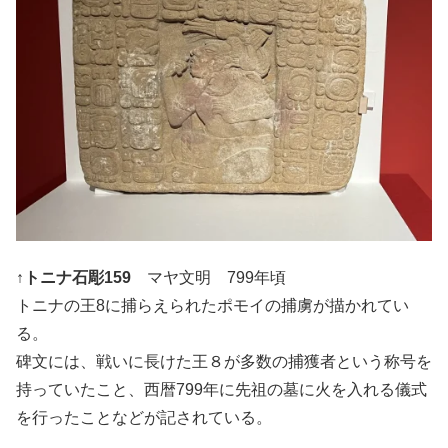
↑トニナ石彫159
マヤ文明 799年頃
トニナの王8に捕らえられたポモイの捕虜が描かれてい
る。
碑文には、戦いに長けた王８が多数の捕獲者という称号を
持っていたこと、西暦799年に先祖の墓に火を入れる儀式
を行ったことなどが記されている。