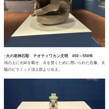
↑
火の老神石彫 テオティワカン文明 450～550年
頭の上に火鉢を載せ、火を焚くために用いられた石像。太
陽のピラミッド頂上部より出土。