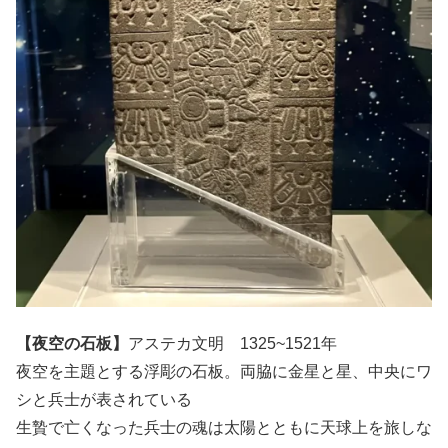
【夜空の石板】
アステカ文明 1325~1521年
夜空を主題とする浮彫の石板。両脇に金星と星、中央にワ
シと兵士が表されている
生贄で亡くなった兵士の魂は太陽とともに天球上を旅しな