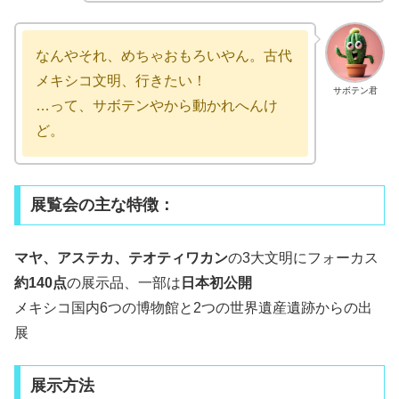
なんやそれ、めちゃおもろいやん。古代
メキシコ文明、行きたい！
サボテン君
…って、サボテンやから動かれへんけ
ど。
展覧会の主な特徴：
マヤ、アステカ、テオティワカン
の3大文明にフォーカス
約140点
の展示品、一部は
日本初公開
メキシコ国内6つの博物館と2つの世界遺産遺跡からの出
展
展示方法