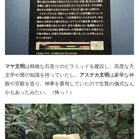
マヤ文明
は精緻な石造りのピラミッドを建設し、高度な天
文学や暦の知識を持っていたし、
アステカ文明
は豪華な神
殿や宮殿を造り、神事を重視していたので生贄の儀式なん
かもあったみたい。（怖っ！）