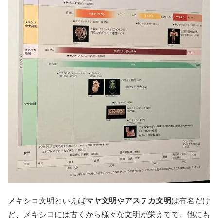
メキシコ文明といえば
マヤ文明
や
アステカ文明
は有名だけ
ど、メキシコには古くから様々な文明が栄えてて、他にも