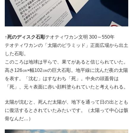
↑
死のディスク石彫
テオティワカン文明 300～550年
テオティワカンの「太陽のピラミッド」正面広場から出土
した石彫。
このころは地球は平らで、果てがあると信じられていた。
高さ126㎝×幅102㎝の巨大石彫。地平線に沈んだ夜の太陽
を表す。「沈む」はすなわち「死」。中央の頭蓋骨は
「死」、元々表面に赤い顔料塗られていたと考えられる。
太陽が沈むと、死んだ太陽が、地下を通って日の出ととも
に復活するとされていたみたいです。（太陽って中心は骸
骨なんだ…）