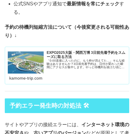
公式SNSやアプリ通知で
最新情報を常にチェック
す
る。
予約の待機列短縮方法について（今後変更される可能性あ
り）↓
EXPO2025大阪・関西万博 3日前先着予約をスム
ーズに取る方法
「0:00直後に入ったのに、もう枠が消えてた…」そんな経
験はありませんか？3日前先着予約は、日付が変わった瞬
間にアクセスが集中します。やっと待機列を抜けた頃に
は、希望の枠がすでに完売…というケースも多いです。実
は、0:00の解放直後に直接チ...
kamome-trip.com
予約エラー発生時の対処法 🛠️
サイトやアプリの接続エラーには、
インターネット環境の
不安定さ
や、
古いアプリのバージョン
などが原因として考