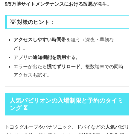
9/5万博サイトメンテナンスにおける改悪
が発生。
💡 対策のヒント：
アクセスしやすい時間帯
を狙う（深夜・早朝な
ど）。
アプリの
通知機能を活用
する。
エラーが出たら
慌てずリロード
、複数端末での同時
アクセスも試す。
人気パビリオンの入場制限と予約のタイミ
ング ⏳
トヨタグループやパナソニック、ドバイなどの
人気パビリ