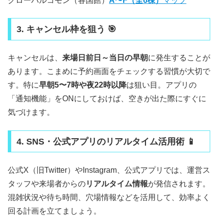
グローバルコモン（各国館）
A〜F（全6棟）
マップ
3. キャンセル枠を狙う 🎯
キャンセルは、
来場日前日～当日の早朝
に発生することが
あります。こまめに予約画面をチェックする習慣が大切で
す。特に
早朝5〜7時や夜22時以降
は狙い目。アプリの
「通知機能」をONにしておけば、空きが出た際にすぐに
気づけます。
4. SNS・公式アプリのリアルタイム活用術 📱
公式X（旧Twitter）やInstagram、公式アプリでは、運営ス
タッフや来場者からの
リアルタイム情報
が発信されます。
混雑状況や待ち時間、穴場情報などを活用して、効率よく
回る計画を立てましょう。