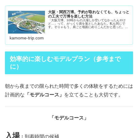
大阪・関西万博。予約が取れなくても、ちょっと
の工夫で万博を楽しむ方法
「大阪万博、10時からの入場しか空いてなかったんやけ
ど…」って、がっくり肩を落としたあなた。私も同じで
す。そりゃもう、肩ごと地面にめりこんだかと思った。し
かも、パビリオンの予約もない。人気のやつ全部、バツ
印。これはもう、夢洲で散歩するだけの...
kamome-trip.com
効率的に楽しむモデルプラン（参考まで
に）
朝から夜までの限られた時間で多くの体験をするためには
計画的な
「モデルコース」
を立てることも大切です。
「モデルコース」
入場
：
到着時間の候補